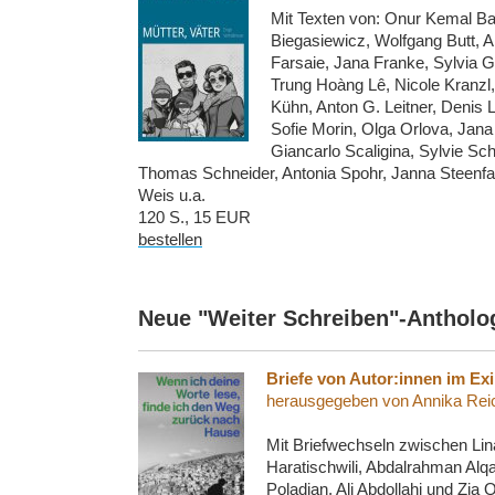
Mit Texten von: Onur Kemal Ba
Biegasiewicz, Wolfgang Butt, 
Farsaie, Jana Franke, Sylvia G
Trung Hoàng Lê, Nicole Kranzl, 
Kühn, Anton G. Leitner, Denis L
Sofie Morin, Olga Orlova, Jana
Giancarlo Scaligina, Sylvie Sch
Thomas Schneider, Antonia Spohr, Janna Steenfat
Weis u.a.
120 S., 15 EUR
bestellen
Neue "Weiter Schreiben"-Antholo
Briefe von Autor:innen im Exi
herausgegeben von Annika Reic
Mit Briefwechseln zwischen Lin
Haratischwili, Abdalrahman Alq
Poladjan, Ali Abdollahi und Zi