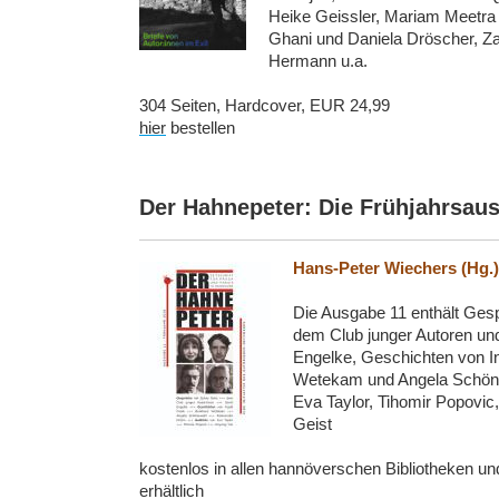
Heike Geissler, Mariam Meetra 
Ghani und Daniela Dr
ö
scher, Z
Hermann u.a.
304 Seiten, Hardcover, EUR 24,99
hier
bestellen
Der Hahnepeter: Die Frühjahrsau
Hans-Peter Wiechers (Hg.)
Die Ausgabe 11 enthält Gesp
dem Club junger Autoren und (
Engelke, Geschichten von In
Wetekam und Angela Schön
Eva Taylor, Tihomir Popovic
Geist
kostenlos in allen hannöverschen Bibliotheken u
erhältlich